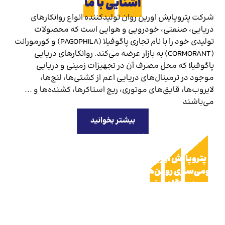
آشنایی با ما
شرکت پتروپایش اورین روان تولیدکننده انواع روانکارهای
دریایی، صنعتی، خودرویی و هوایی است که محصولات
تولیدی خود را با نام تجاری پاگوفیلا (PAGOPHILA) و کورمورانت
(CORMORANT) به بازار عرضه می‌کند. روانکارهای دریایی
پاگوفیلا که محل مصرف آن در تجهیزات زمینی و دریایی
موجود در ترمینال‌های دریایی اعم از کشتی‌ها، لنج‌ها،
لایروب‌ها، قایق‌های موتوری، ریچ استاکرها، کشنده‌ها و ...
می‌باشند
بیشتر بخوانید
پاگوفیلا در صنایع مختلف
پتروپایش اورین روان مفتخر به ارائه خدمات تخصصی از جمل
بومی‌سازی روغن‌های وارداتی خاص، پایش مستمر وضعیت رو
و دستگاه، و نیز تضمین تامین کالا در اسرع وقت به صنایع
مختلف کشور می‌باشد. حضور پررنگ و تخصصی روانکارهای
پاگوفیلا در صنایع مختلف نشانه اعتماد صاحبان صنایع به دا
فنی بالای تیم تحقیق و توسعه این شرکت می‌باشد.