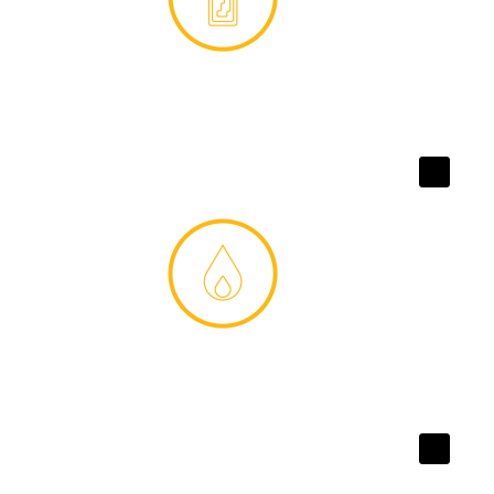
روانکارهای دنده اتوماتیک(ATF)
عملکرد بدون لرزش کلاچ
گریس و محصولات تکمیلی
روانکاری مطمئن قطعات