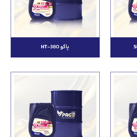
پاگو HT-380