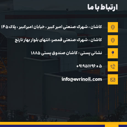
ارتباط با ما
کاشان ، شهرک صنعتی امیر کبیر ، خیابان امیرکبیر ، پلاک 145
کاشان ، شهرک صنعتی قمصر، انتهای بلوار بهار نارنج
نشانی پستی : کاشان صندوق پستی ۱۸۸۵
09195179605
info@evrinoil.com