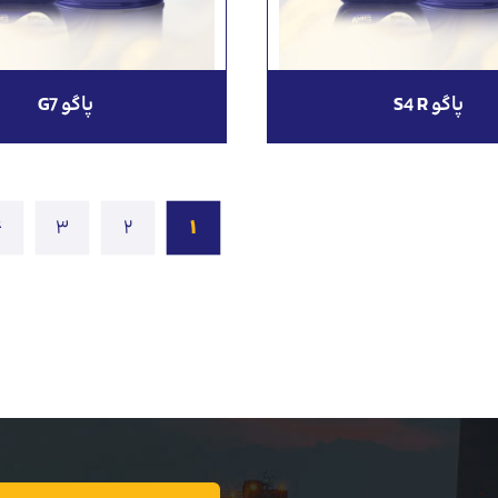
پاگو S4 R
پاگو G7
۴
۳
۲
۱