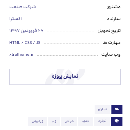
مشتری
شرکت صنعت
سازنده
اکسترا
تاریخ تحویل
27 فروردین 1397
مهارت ها
HTML / CSS / JS
وب سایت
xtratheme.ir
نمایش پروژه
تجاری
تجارت
جدید
طراحی
وب
وردپرس